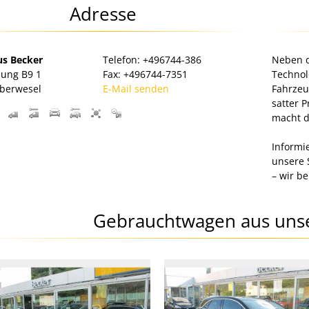
Adresse
s Becker
Telefon: +496744-386
Neben d
lung B9 1
Fax: +496744-7351
Technol
berwesel
E-Mail senden
Fahrzeu
satter P
macht d
Informi
unsere 
– wir be
Gebrauchtwagen
aus uns