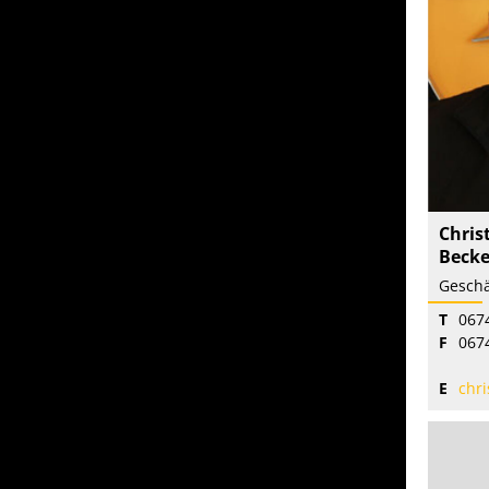
Chris
Becke
T
0674
F
067
E
chris