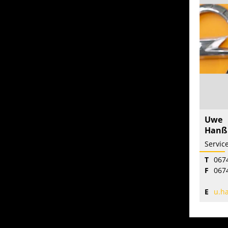
Uwe
Hanß
T
067
F
067
E
u.h