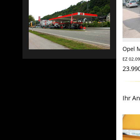
Opel Astra Sports Tourer Plug-In-Hybrid Business Elegance
Opel Insignia Sports Tourer Diesel 2.0 Aut. Elegance
0 kW /
EZ 28.03.2022, 92.494 km, 128 kW /
EZ 02.09
174 PS
23.99
17.950 €
Ihr A