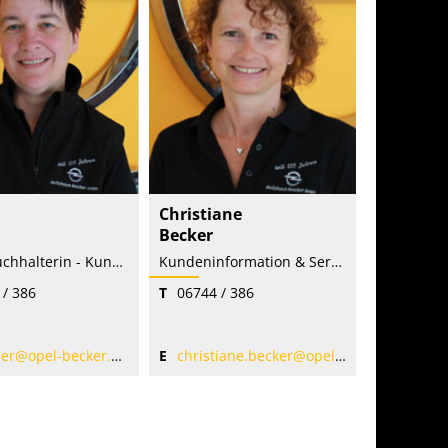
Christiane
Becker
Finanzbuchhalterin - Kundeninformation & Service
Kundeninformation & Service
 / 386
T
06744 / 386
er@opel-becker.de
E
christiane.becker@opel-becker.de