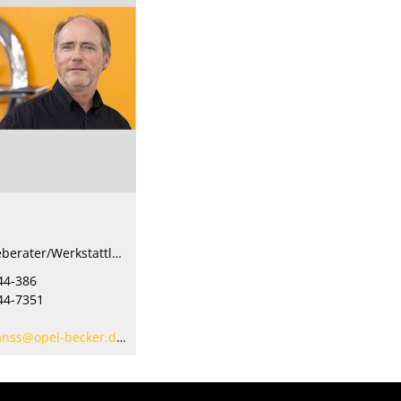
Serviceberater/Werkstattleiter
44-386
44-7351
anss@opel-becker.de