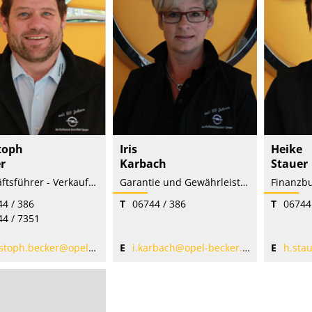
toph
Iris
Heike
r
Karbach
Stauer
Geschäftsführer - Verkaufsleiter Neuwagen - KFZ-Meister
Garantie und Gewährleistung - Kundeninformation & Service
4 / 386
T
06744 / 386
T
06744
44 / 7351
toph.becker@opel-becker.de
E
i.karbach@opel-becker.de
E
h.stau