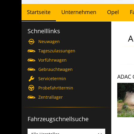
Startseite
Unternehmen
Opel
F
Schnelllinks
A
Neuwagen
Tageszulassungen
Vorführwagen
Gebrauchtwagen
ADAC Opel Electric Rally Cup: Der Opel Corsa Rally Electric meistert die Strapazen in den Vogesen
Servicetermin
Mit seinem zweiten
Probefahrttermin
Saisonsieg hat Luca Pröglhöf
Zentrallager
die Gesamtführung im ADAC
Opel Electric Rally...
mehr lesen
Fahrzeugschnellsuche