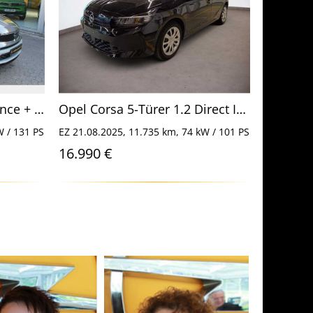
Opel Crossland 1.2 Elegance + AHK,Kamera,Winterräder,
Opel Corsa 5-Türer 1.2 Direct Injection Turbo Edition
W / 131 PS
EZ 21.08.2025, 11.735 km, 74 kW / 101 PS
EZ 06.10.2
16.990 €
7.950 €