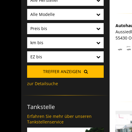
Alle Hersteller
Alle Modelle
Autohau
Preis bis
Aussied
55430 O
km bis
EZ bis
TREFFER
ANZEIGEN
zur Detailsuche
Tankstelle
Erfahren Sie mehr über unseren
Tankstellenservice