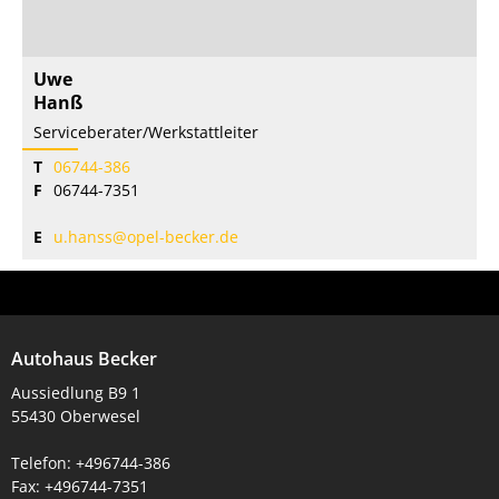
Uwe
Hanß
Serviceberater/Werkstattleiter
T
06744-386
F
06744-7351
E
u.hanss@opel-becker.de
Autohaus Becker
Aussiedlung B9 1
55430 Oberwesel
Telefon: +496744-386
Fax: +496744-7351