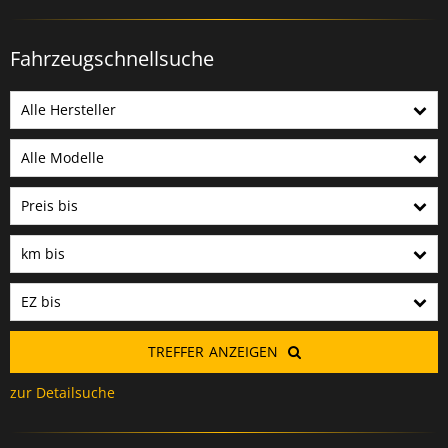
Fahrzeugschnellsuche
Alle Hersteller
Alle Modelle
Preis bis
km bis
EZ bis
TREFFER
ANZEIGEN
zur Detailsuche