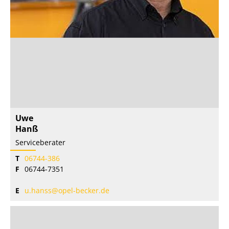
Uwe
Hanß
Serviceberater
T
06744-386
F
06744-7351
E
u.hanss@opel-becker.de